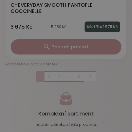
C-EVERYDAY SMOOTH PANTOFLE
COCCINELLE
3 675 Kč
5 250 Kč
Ušetříte 1 575 Kč
Zobrazit produkt
Zobrazeno 1-12 z 99 položek
Další
1
2
3
…
9

Komplexní sortiment
nabízíme širokou škálu produktů.