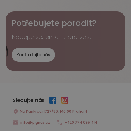
Potřebujete poradit?
Nebojte se, jsme tu pro vás!
Kontaktujte nás
Sledujte nás
Na Pankráci 1727/86, 140 00 Praha 4
info@pignus.cz
+420 774 095 414