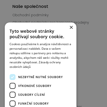
Naše společnost
Obchodní podmínky
Obchodní podmínky pro kamenné prodejny
×
PIGNUS Club
Tyto webové stránky
používají soubory cookie.
Prodejny
Cookies používáme k analýze návštěvnosti a
Kontakt
personalizaci nabídek. Data o vašem
nákupu sdílíme s partnery pro reklamu a
analytiku, abychom náš web i služby mohli
Informace
neustále vylepšovat.
Zásady ochrany
osobních údajů
Typy obuvi
Jak pečovat o obuv
NEZBYTNĚ NUTNÉ SOUBORY
Péče o semišové kabelky
VÝKONOVÉ SOUBORY
Ošetření a údržba kabelky
SOUBORY CÍLENÍ
Často kladené otázky + slevové kódy
FUNKČNÍ SOUBORY
Vrácení zboží a odstoupení od smlouvy