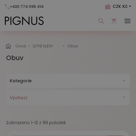
CZK Kč
+420 774 095 414
Váš nákupní košík je momentálně prázdný.
Úvod
LETNÍ SLEVY
Obuv
Přidejte produkty do košíku.
Obuv
Kategorie
Zobrazeno 1-12 z 99 položek