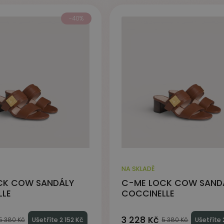
-40%
NA SKLADĚ
CK COW SANDÁLY
C-ME LOCK COW SAND
LLE
COCCINELLE
3 228 Kč
5 380 Kč
Ušetříte 2 152 Kč
5 380 Kč
Ušetříte 