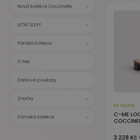
Nová kolekce Coccinelle
LETNÍ SLEVY
Pánská kolekce
C-Me
Dárkové poukazy
Značky
NA SKLADĚ
C-ME LO
Dámská kolekce
COCCINE
3 228 Kč