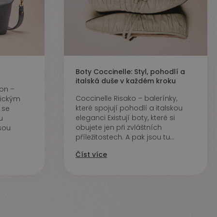
Boty Coccinelle: Styl, pohodlí a
italská duše v každém kroku
on –
Coccinelle Risako – balerínky,
nickým
které spojují pohodlí a italskou
 se
eleganci Existují boty, které si
u
obujete jen při zvláštních
sou
příležitostech. A pak jsou tu...
Číst více