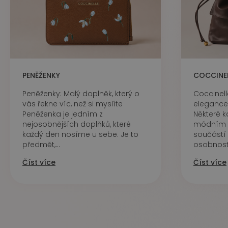
PENĚŽENKY
COCCINEL
Peněženky: Malý doplněk, který o
Coccinell
vás řekne víc, než si myslíte
elegance
Peněženka je jedním z
Některé k
nejosobnějších doplňků, které
módním d
každý den nosíme u sebe. Je to
součástí 
předmět,...
osobnost.
Číst více
Číst více