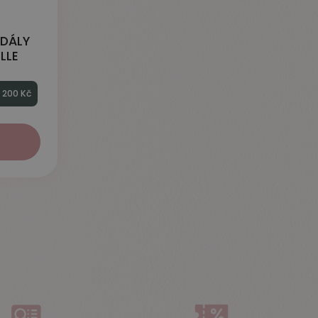
NDÁLY
LLE
2 200 Kč
t