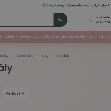
Coccinelle, U Obecního domu 2, Praha 1
Zavolejt

+420 774 
á kolekce
Značky
BOTY
Dárkové poukazy
Kontakt
PÉČE O KABEL
načky
Coccinelle
Boty
Sandály
ály

Velikost