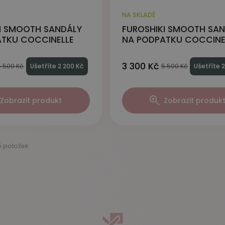
NA SKLADĚ
I SMOOTH SANDÁLY
FUROSHIKI SMOOTH SA
TKU COCCINELLE
NA PODPATKU COCCINE
3 300 Kč
5 500 Kč
Ušetříte 2 200 Kč
5 500 Kč
Ušetříte 
Zobrazit produkt
Zobrazit produk
5 položek