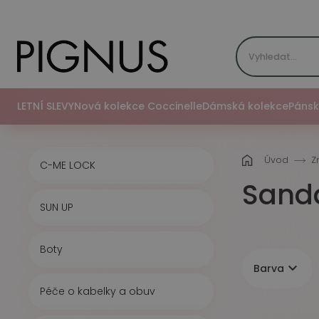
LETNÍ SLEVY
Nová kolekce Coccinelle
Dámská kolekce
Pánsk
Úvod
Z
C-ME LOCK
Sand
SUN UP
Boty

Barva
Péče o kabelky a obuv