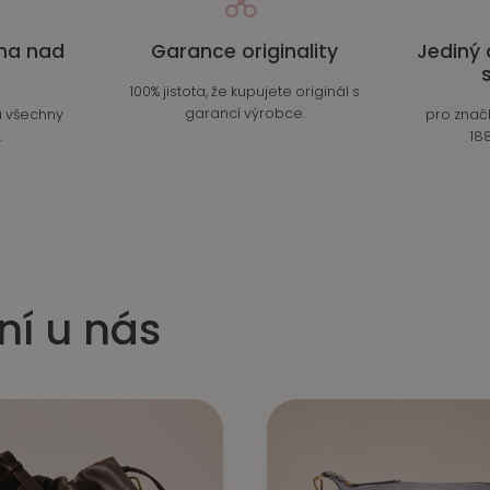
ma nad
Garance originality
Jediný 
100% jistota, že kupujete originál s
garancí výrobce.
 všechny
pro značk
.
188
ní u nás