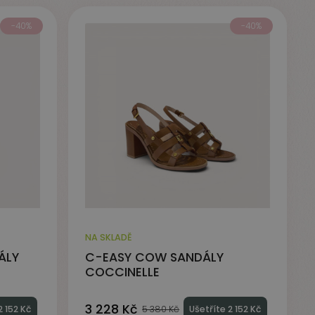
-40%
-40%
NA SKLADĚ
ÁLY
C-EASY COW SANDÁLY
COCCINELLE
3 228 Kč
2 152 Kč
5 380 Kč
Ušetříte 2 152 Kč