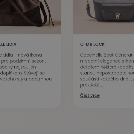
LE LIDIA
C-Me LOCK
e Lidia – nová ikona
Coccinelle Beat Generati
 pro podzimní sezonu
moderní elegance s iko
abelky nejsou jen
detailem Některé kabelky
oplňkem. Stávají se
stanou nepostradatelno
vašeho stylu, podtrhnou
součástí každého dne. J
..
praktické,...
Číst více