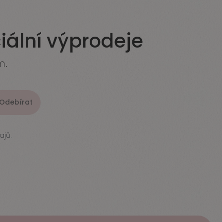
iální výprodeje
m.
Odebírat
jů.