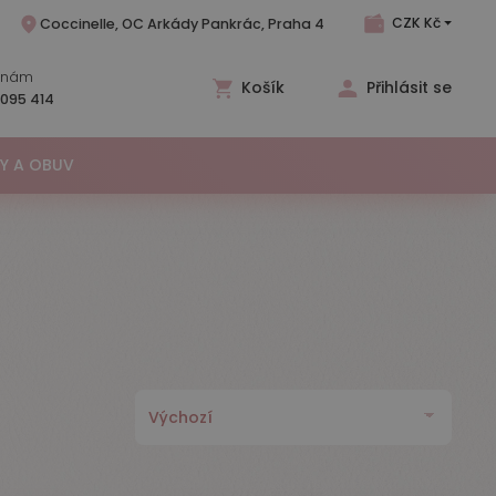
CZK Kč
Coccinelle, OC Arkády Pankrác, Praha 4
e nám
Košík
Přihlásit se
095 414
KY A OBUV
E-mail
Váš nákupní košík je momentálně prázdný.
Přidejte produkty do košíku.
Heslo
Ukázat
Minimálně 5 znaků
Zapomněli jste své heslo?
Žádný účet? Vytvořte si ho zde
Přihlásit se