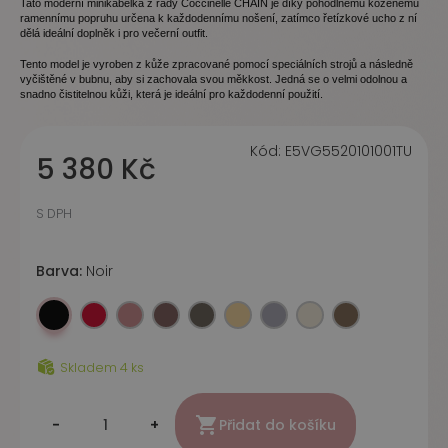
Tato moderní minikabelka z řady Coccinelle CHAIN je díky pohodlnému koženému
ramennímu popruhu určena k každodennímu nošení, zatímco řetízkové ucho z ní
dělá ideální doplněk i pro večerní outfit.
Tento model je vyroben z kůže zpracované pomocí speciálních strojů a následně
vyčištěné v bubnu, aby si zachovala svou měkkost. Jedná se o velmi odolnou a
snadno čistitelnou kůži, která je ideální pro každodenní použití.
Kód:
E5VG5520101001TU
5 380 Kč
S DPH
Barva:
Noir
Noir
Scarlet
Winter rose
Berry
Fango
Honey
Stove
Eucalipto
Warm taupe
Skladem 4 ks

-
+
Přidat do košíku