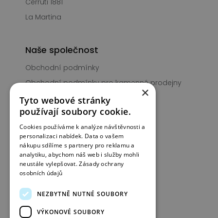
Cerruti 1881
La Martina
Naše společnost
Obchodní podmínky
Obchodní podmínky pro kamenné prodejny
×
PIGNUS Club
Tyto webové stránky
používají soubory cookie.
Prodejny
Cookies používáme k analýze návštěvnosti a
Kontakt
personalizaci nabídek. Data o vašem
nákupu sdílíme s partnery pro reklamu a
analytiku, abychom náš web i služby mohli
Informace
neustále vylepšovat.
Zásady ochrany
osobních údajů
Typy obuvi
Jak pečovat o obuv
NEZBYTNĚ NUTNÉ SOUBORY
Péče o semišové kabelky
VÝKONOVÉ SOUBORY