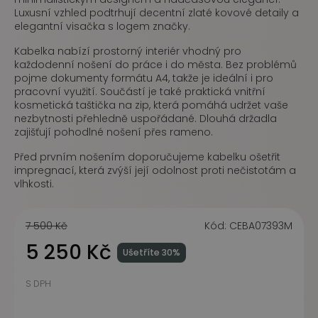
Luxusní vzhled podtrhují decentní zlaté kovové detaily a
elegantní visačka s logem značky.
Kabelka nabízí prostorný interiér vhodný pro
každodenní nošení do práce i do města. Bez problémů
pojme dokumenty formátu A4, takže je ideální i pro
pracovní využití. Součástí je také praktická vnitřní
kosmetická taštička na zip, která pomáhá udržet vaše
nezbytnosti přehledně uspořádané. Dlouhá držadla
zajišťují pohodlné nošení přes rameno.
Před prvním nošením doporučujeme kabelku ošetřit
impregnací, která zvýší její odolnost proti nečistotám a
vlhkosti.
7 500 Kč
Kód:
CEBA07393M
5 250 Kč
Ušetříte 30%
S DPH