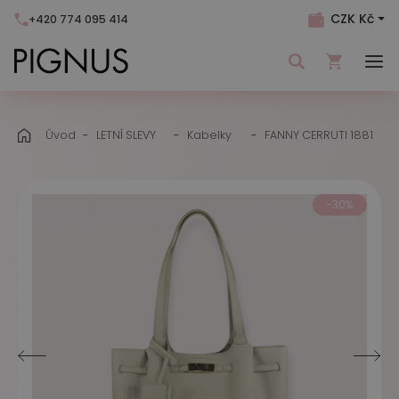
CZK Kč
+420 774 095 414
Váš nákupní košík je momentálně prázdný.
Úvod
LETNÍ SLEVY
Kabelky
FANNY CERRUTI 1881
Přidejte produkty do košíku.
-30%