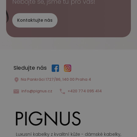
Nebojte se, jsme tu pro vás!
Kontaktujte nás
Sledujte nás
Na Pankráci 1727/86, 140 00 Praha 4
info@pignus.cz
+420 774 095 414
Luxusní kabelky z kvalitní kůže - dámské kabelky,