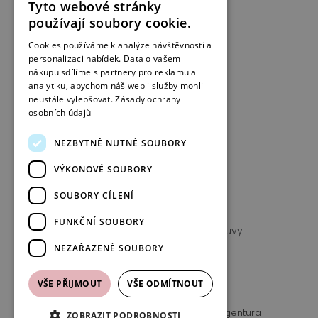
PIGNUS Club
Tyto webové stránky
používají soubory cookie.
Prodejny
Cookies používáme k analýze návštěvnosti a
Kontakt
personalizaci nabídek. Data o vašem
nákupu sdílíme s partnery pro reklamu a
analytiku, abychom náš web i služby mohli
Informace
neustále vylepšovat.
Zásady ochrany
osobních údajů
Typy obuvi
Jak pečovat o obuv
NEZBYTNĚ NUTNÉ SOUBORY
Péče o semišové kabelky
VÝKONOVÉ SOUBORY
Ošetření a údržba kabelky
SOUBORY CÍLENÍ
Často kladené otázky + slevové kódy
FUNKČNÍ SOUBORY
Vrácení zboží a odstoupení od smlouvy
NEZAŘAZENÉ SOUBORY
VŠE PŘIJMOUT
VŠE ODMÍTNOUT
COCCINELLE / PIGNUS /
| Vytvořila digitální agentura
ZOBRAZIT PODROBNOSTI