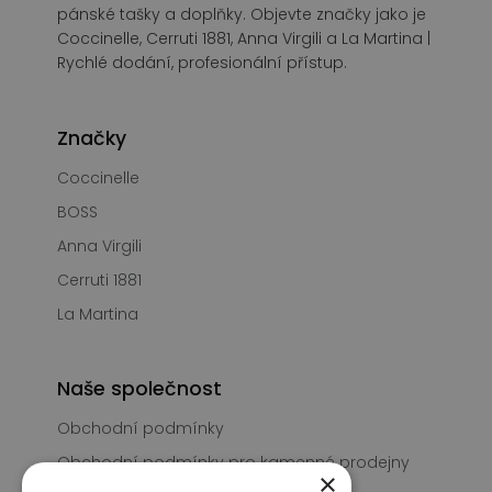
pánské tašky a doplňky. Objevte značky jako je
Coccinelle, Cerruti 1881, Anna Virgili a La Martina |
Rychlé dodání, profesionální přístup.
Značky
Coccinelle
BOSS
Anna Virgili
Cerruti 1881
La Martina
Naše společnost
Obchodní podmínky
Obchodní podmínky pro kamenné prodejny
×