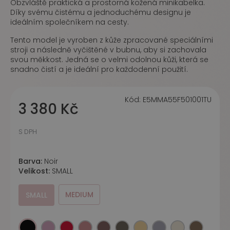
Obzvláště praktická a prostorná kožená minikabelka.
Díky svému čistému a jednoduchému designu je
ideálním společníkem na cesty.
Tento model je vyroben z kůže zpracované speciálními
stroji a následně vyčištěné v bubnu, aby si zachovala
svou měkkost. Jedná se o velmi odolnou kůži, která se
snadno čistí a je ideální pro každodenní použití.
Kód:
E5MMA55F501001TU
3 380 Kč
S DPH
Barva:
Noir
Velikost:
SMALL
MEDIUM
SMALL
Noir
Jellyfish
Scarlet
Winter rose
Berry
Fango
Honey
Stove
Eucalipto
Warm taup