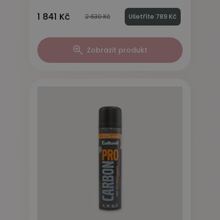
1 841 Kč
2 630 Kč
Ušetříte 789 Kč
Zobrazit produkt