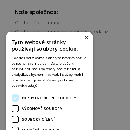
Naše společnost
Obchodní podmínky
Obchodní podmínky pro kamenné prodejny
×
PIGNUS Club
Tyto webové stránky
používají soubory cookie.
Prodejny
Cookies používáme k analýze návštěvnosti a
Kontakt
personalizaci nabídek. Data o vašem
nákupu sdílíme s partnery pro reklamu a
analytiku, abychom náš web i služby mohli
Informace
neustále vylepšovat.
Zásady ochrany
osobních údajů
Typy obuvi
Jak pečovat o obuv
NEZBYTNĚ NUTNÉ SOUBORY
Péče o semišové kabelky
VÝKONOVÉ SOUBORY
Ošetření a údržba kabelky
SOUBORY CÍLENÍ
Často kladené otázky + slevové kódy