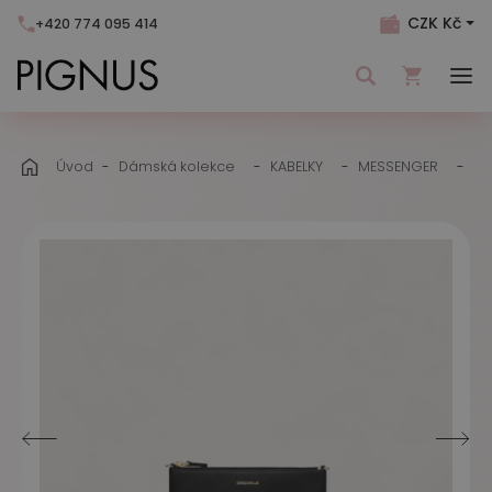
CZK Kč
+420 774 095 414
Váš nákupní košík je momentálně prázdný.
Úvod
Dámská kolekce
KABELKY
MESSENGER
BE
Přidejte produkty do košíku.