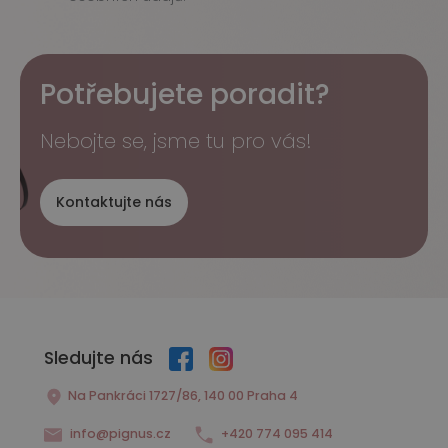
Potřebujete poradit?
Nebojte se, jsme tu pro vás!
Kontaktujte nás
Sledujte nás
Na Pankráci 1727/86, 140 00 Praha 4
info@pignus.cz
+420 774 095 414